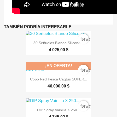
TAMBIÉN PODRÍA INTERESARLE
favorite_bord
30 Señuelos Blando Silicona...
4.025,00 $
¡EN OFERTA!
favorite_bord
Copo Red Pesca Caqtus SUPER...
46.000,00 $
favorite_bord
DIP Spray Vainilla X 250...
4.745,02 $