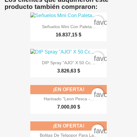
producto también compraron:
favorite_bord
Señuelos Mini Con Paleta...
16.837,15 $
favorite_bord
DIP Spray "AJO" X 50 Cc....
3.826,63 $
¡EN OFERTA!
favorite_bord
Harinado "Leon Pesca -...
7.000,00 $
¡EN OFERTA!
favorite_bord
Bolitas De Telgopor Para La...