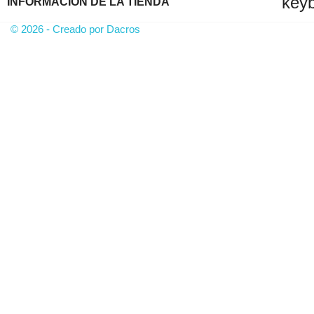
key
INFORMACIÓN DE LA TIENDA
© 2026 - Creado por Dacros