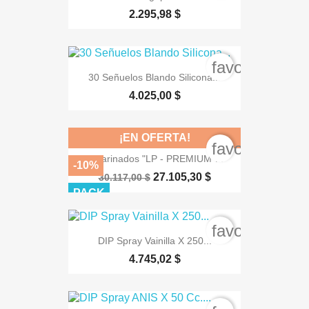
2.295,98 $
favorite_bord
30 Señuelos Blando Silicona...
4.025,00 $
¡EN OFERTA!
favorite_bord
3 Harinados "LP - PREMIUM"...
-10%
27.105,30 $
30.117,00 $
PACK
favorite_bord
DIP Spray Vainilla X 250...
4.745,02 $