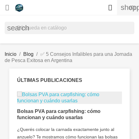
shopp


(0)
search
Inicio
Blog
✅ 5 Consejos Infalibles para una Jornada
de Pesca Exitosa en Argentina
ÚLTIMAS PUBLICACIONES
a de
Bolsas PVA para carpfishing: cómo
funcionan y cuándo usarlas
✅ ¿
pej
 de
¿Querés colocar la carnada exactamente junto al
par
anzuelo? Te mostramos cómo funcionan las bolsas