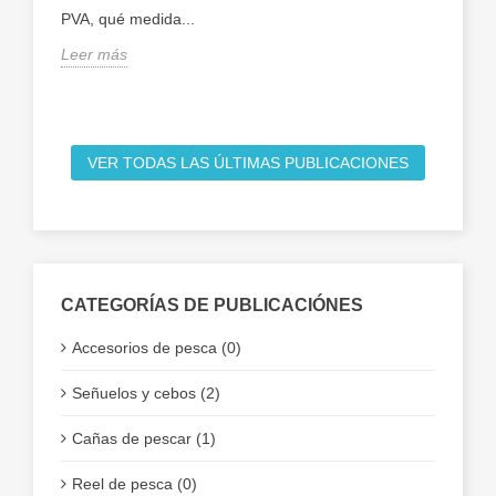
Apr
PVA, qué medida...
pas
Leer más
Ade
Lee
VER TODAS LAS ÚLTIMAS PUBLICACIONES
CATEGORÍAS DE PUBLICACIÓNES
Accesorios de pesca (0)
Señuelos y cebos (2)
Cañas de pescar (1)
Reel de pesca (0)