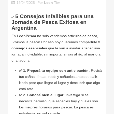
19/04/2025
Por
Leon Tim
5 Consejos Infalibles para una
✅
Jornada de Pesca Exitosa en
Argentina
En
LeonPesca
no solo vendemos artículos de pesca,
¡vivimos la pesca! Por eso hoy queremos compartirte
5
consejos esenciales
que te van a ayudar a tener una
jornada inolvidable, sin importar si vas al río, al mar o a
una laguna.
✅ 1. Prepará tu equipo con anticipación:
Revisá
tus cañas, líneas, reels y señuelos antes de salir.
Nada peor que llegar al lugar y descubrir que algo
está roto.
✅
2. Conocé bien el lugar:
Investigá si se
necesita permiso, qué especies hay y cuáles son
los mejores horarios para pescar. La pesca es
estrategia, no solo suerte.